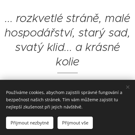
... rozkvetlé stráně, malé
hospodářství, starý sad,
svatý klid... a krásné
kolie
Používáme cookies, abychom zajistili správné fungování a
bezpečnost našich stránek. Tím vám můžeme zajistit tu
nejlepší zkušenost při jejich návštěvě.
Přijmout nezbytné
Přijmout vše
Vytvořeno službou
Webnode
Cookies