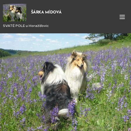
ŠÁRKA MÍDOVÁ
SVATÉ POLE u Horaž´ďovic